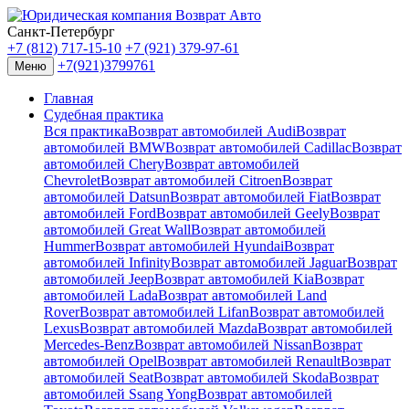
Санкт-Петербург
+7 (812) 717-15-10
+7 (921) 379-97-61
+7(921)3799761
Меню
Главная
Судебная практика
Вся практика
Возврат автомобилей Audi
Возврат
автомобилей BMW
Возврат автомобилей Cadillac
Возврат
автомобилей Chery
Возврат автомобилей
Chevrolet
Возврат автомобилей Citroen
Возврат
автомобилей Datsun
Возврат автомобилей Fiat
Возврат
автомобилей Ford
Возврат автомобилей Geely
Возврат
автомобилей Great Wall
Возврат автомобилей
Hummer
Возврат автомобилей Hyundai
Возврат
автомобилей Infinity
Возврат автомобилей Jaguar
Возврат
автомобилей Jeep
Возврат автомобилей Kia
Возврат
автомобилей Lada
Возврат автомобилей Land
Rover
Возврат автомобилей Lifan
Возврат автомобилей
Lexus
Возврат автомобилей Mazda
Возврат автомобилей
Mercedes-Benz
Возврат автомобилей Nissan
Возврат
автомобилей Opel
Возврат автомобилей Renault
Возврат
автомобилей Seat
Возврат автомобилей Skoda
Возврат
автомобилей Ssang Yong
Возврат автомобилей