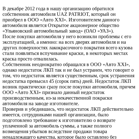
В декабре 2012 года в нашу организацию обратился
собственник автомобиля UAZ PATRIOT, который он
приобрел в ООО «Авто ХХI». Изготовителем данного
автомобиля является Открытое акционерное общество
«Ульяновский автомобильный завод» (ОАО «УАЗ»).
После покупки автомобиля у него возникли проблемы с его
эксплуатацией, а именно: на всех дверях автомобиля и на
других поверхностях лакокрасочного покрытия всего кузова
стали появляться вспучивание краски, в некоторых местах
краска просто отвалилась.
Собственник неоднократно обращался в ООО «Авто ХХI»,
однако недостаток ЛКП так и не был устранен, что говорит о
том, что недостаток является существенным, срок устранения
недостатка превысил 45 (сорок пять) дней. Недостаток ЛКП
возник практически сразу после покупки автомобиля, причем
ООО «Авто ХХI» признало данный недостаток
производственным, из-за некачественной покраски
автомобиля на заводе изготовителе.
Проверив и убедившись, что недостаток ЛКП действительно
имеется, сотрудниками нашей организации, было
подготовлено требование к изготовителю о возврате
уплаченной за автомобиль суммы, а также полного
возмещения убытков вследствие продажи товара
ненадлежащего качества, которое было оставлено без