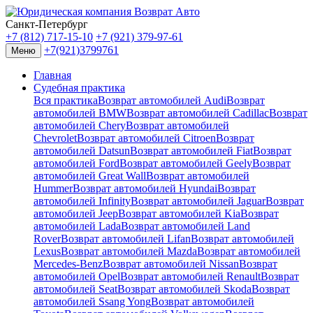
Санкт-Петербург
+7 (812) 717-15-10
+7 (921) 379-97-61
+7(921)3799761
Меню
Главная
Судебная практика
Вся практика
Возврат автомобилей Audi
Возврат
автомобилей BMW
Возврат автомобилей Cadillac
Возврат
автомобилей Chery
Возврат автомобилей
Chevrolet
Возврат автомобилей Citroen
Возврат
автомобилей Datsun
Возврат автомобилей Fiat
Возврат
автомобилей Ford
Возврат автомобилей Geely
Возврат
автомобилей Great Wall
Возврат автомобилей
Hummer
Возврат автомобилей Hyundai
Возврат
автомобилей Infinity
Возврат автомобилей Jaguar
Возврат
автомобилей Jeep
Возврат автомобилей Kia
Возврат
автомобилей Lada
Возврат автомобилей Land
Rover
Возврат автомобилей Lifan
Возврат автомобилей
Lexus
Возврат автомобилей Mazda
Возврат автомобилей
Mercedes-Benz
Возврат автомобилей Nissan
Возврат
автомобилей Opel
Возврат автомобилей Renault
Возврат
автомобилей Seat
Возврат автомобилей Skoda
Возврат
автомобилей Ssang Yong
Возврат автомобилей