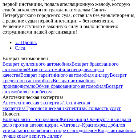
первой инстанции, подала апелляционную жалобу, которую
судебная коллегия по гражданским делам Санкт-
Петербургского городского суда, оставила без удовлетворения,
а решение судьи первой инстанции – без изменения.
Решение вступило в законную силу и было исполнено
сотрудниками нашей организации!
← Прошл.
След. →
Возврат автомобилей
Возврат купленного автомобиля
Возврат бракованного
автомобиля
Возврат автомобиля ненадлежащего
качества
Возврат гарантийного автомобиля дилеру
Возврат
кредитного автомобиля
Возврат автомобиля
производителю
Обмен бракованного автомобиля
Возврат
автомобиля с пробегом
Автотехническая экспертиза
Автотехническая экспертиза
Техническая
экспертиза
Трасологическая экспертиза
Стоимость услуг
Новости
Возврат авто – это реально
Жительница Оренбурга выиграла
дело против автоконцерна «Автоваз»
Красноярец добился
уникального решения в споре с автодилером
Когда автомобиль
лучше сразу вернуть дилеру