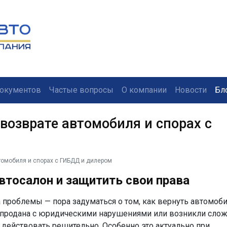
окументов
Частые вопросы
О компании
Новости
Бл
возврате автомобиля и спорах с
томобиля и спорах с ГИБДД и дилером
автосалон
и защитить свои права
а проблемы — пора задуматься о том,
как вернуть автомоб
 продана с юридическими нарушениями или возникли сло
 действовать решительно. Особенно это актуально при